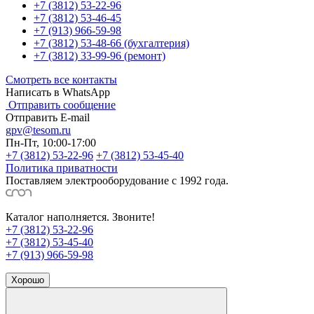
+7 (3812) 53-22-96
+7 (3812) 53-46-45
+7 (913) 966-59-98
+7 (3812) 53-48-66 (бухгалтерия)
+7 (3812) 33-99-96 (ремонт)
Смотреть все контакты
Написать в WhatsApp
Отправить сообщение
Отправить E-mail
gpv@tesom.ru
Пн-Пт, 10:00-17:00
+7 (3812) 53-22-96
+7 (3812) 53-45-40
Политика приватности
Поставляем электрооборудование с 1992 года.
Каталог наполняется. Звоните!
+7 (3812) 53-22-96
+7 (3812) 53-45-40
+7 (913) 966-59-98
Хорошо